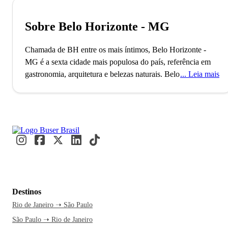
Sobre Belo Horizonte - MG
Chamada de BH entre os mais íntimos, Belo Horizonte -
MG é a sexta cidade mais populosa do país, referência em
gastronomia, arquitetura e belezas naturais.
Belo Horizonte,
Leia mais
recentemente nomeada Cidade Criativa da Unesco pela
gastronomia, foi planejada para ser a capital política e
administrativa de Minas Gerais durante a República. Essa
distinção destaca a cidade como um polo cultural e
gastronômico, com mais de 2 milhões de habitantes e uma
rica história culinária. Nos botecos e restaurantes, moradores
e visitantes se reúnem para saborear iguarias locais e
desfrutar da cena gastronômica.
Enquanto você se dirige a
Belo Horizonte, já imagina a delícia de explorar o Conjunto
Destinos
Arquitetônico da Lagoa da Pampulha. É o momento perfeito
Rio de Janeiro ➝ São Paulo
para fazer essa viagem e se perder nas belezas culturais e
São Paulo ➝ Rio de Janeiro
naturais da cidade. Com a Buser, a passagem de ônibus te