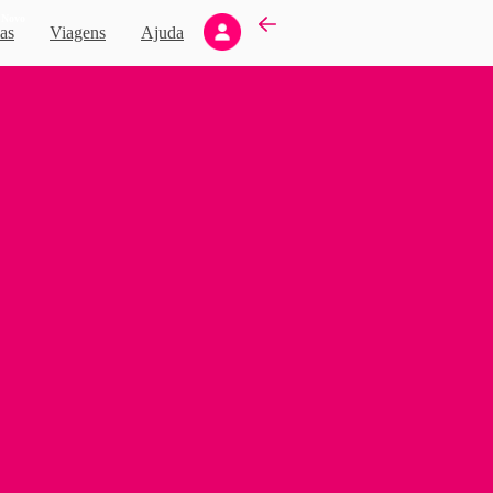
Novo
as
Viagens
Ajuda