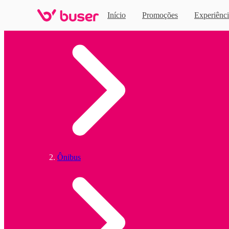
Início
Promoções
Experiênci
Home
Ônibus