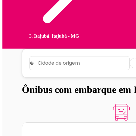
Itajubá, Itajubá - MG
Ônibus com embarque em I