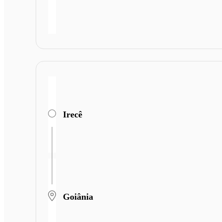
Irecê
Goiânia