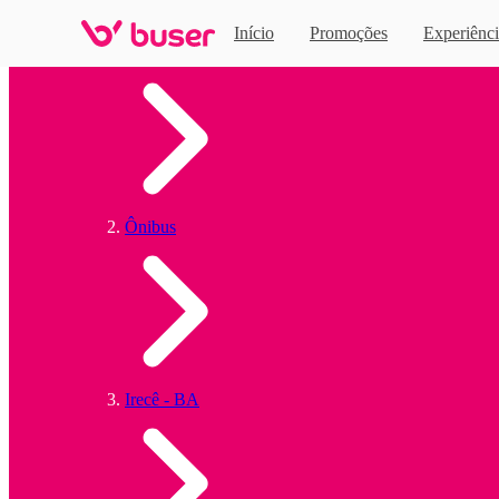
Início
Promoções
Experiênci
Home
Ônibus
Irecê - BA