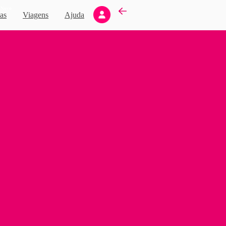
Novo
as
Viagens
Ajuda