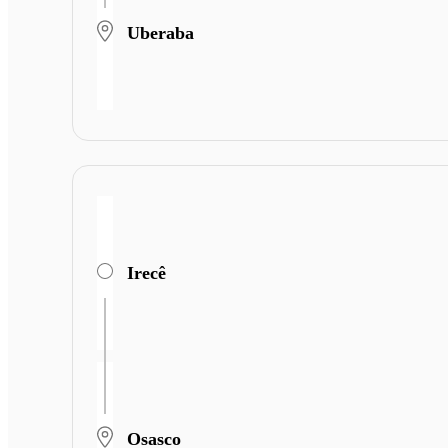
Uberaba
Irecê
Osasco