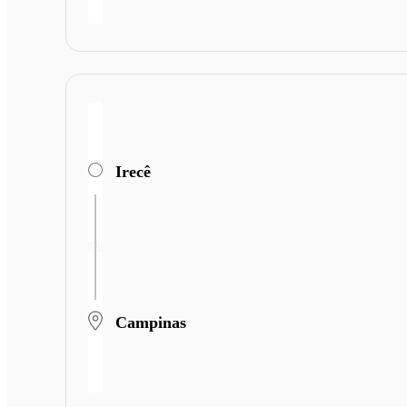
Irecê
Campinas