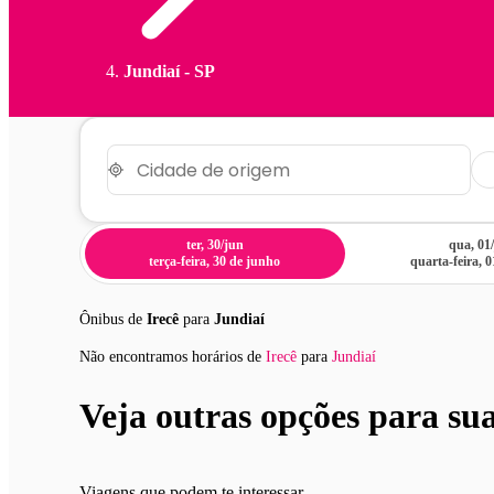
Jundiaí - SP
ter, 30/jun
qua, 01/
terça-feira, 30 de junho
quarta-feira, 0
Ônibus de
Irecê
para
Jundiaí
Não encontramos horários
de
Irecê
para
Jundiaí
Veja outras opções para su
Viagens que podem te interessar