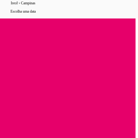
Irecê › Campinas
4 horários
de ônibus encontrados
Escolha uma data