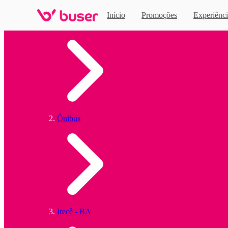
Início
Promoções
Experiênci
Home
Ônibus
Irecê - BA