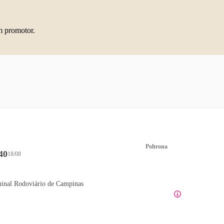
m promotor.
Poltrona
40
18/08
inal Rodoviário de Campinas