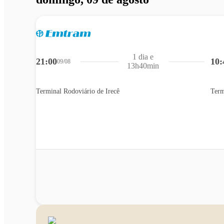
1 dia e
21:00
10:
09/08
13h40min
Terminal Rodoviário de Irecê
Term