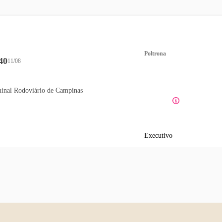
Poltrona
40
11/08
inal Rodoviário de Campinas
Executivo