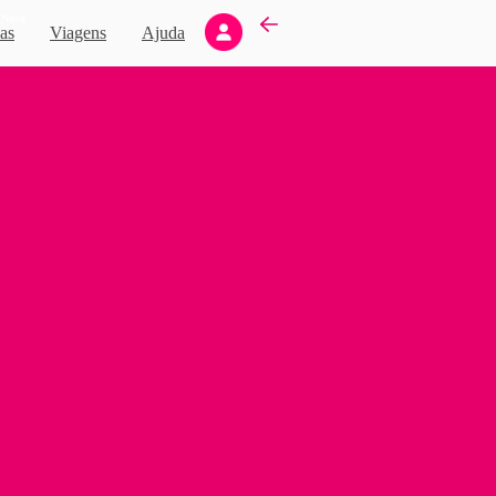
Novo
as
Viagens
Ajuda