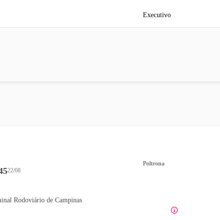
Executivo
Poltrona
45
22/08
inal Rodoviário de Campinas