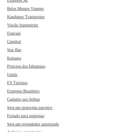
Expresso JK
poder degustar e comprar uma "branquinha", há produtos
Belos Montes Viagens
produzidos na área rural da região, como doces e queijos.
Kandango Transportes
Tudo caseiro e bem fresquinho. Huuum!
Viação Itapemirim
Se você está planejando uma viagem para Betim, se
Emtram
programe também para conhecer o Conjunto Arquitetônico
Catedral
da Colônia Santa Izabel. O local foi tombado como
Star Bus
Patrimônio Histórico e Cultural de Betim e proporciona aos
Kaissara
visitantes arte, cultural, religiosidade e lazer para quem o
Princesa dos Inhamuns
visita. Ah, e como uma boa cidade mineira, o município
também é famoso pelo artesanato local, que pode ser
Unida
apreciado e adquirido no Salão do Encontro. Você deve
ES Turismo
encontrar vasos de cerâmica, tapetes, móveis de madeira e
Expresso Brasileiro
mantas de tricô de mais de 300 artistas da cidade.
Cadastre seu ônibus
Imperdível!
Seja um motorista parceiro
Fretado para empresas
Seja um revendedor autorizado