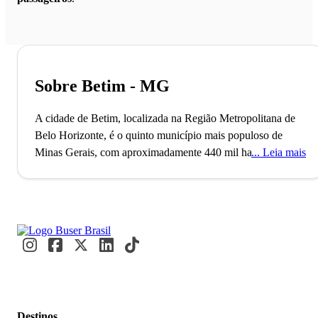
Sobre Betim - MG
A cidade de Betim, localizada na Região Metropolitana de
Belo Horizonte, é o quinto município mais populoso de
Minas Gerais, com aproximadamente 440 mil habitantes. A
Leia mais
região onde hoje fica Betim tem sua história marcada pela
ocupação de luso-brasileiros no século XVII e por ser rota
dos bandeirantes, que viajavam de São Paulo a Pitangui por
conta das descobertas de metais e pedras preciosas no local.
Inclusive, seu nome é uma homenagem a um desses
primeiros desbravadores que por lá passaram, Joseph
Rodrigues Betim.
Fundada em 1938, Betim tem um forte pólo industrial e é
Destinos