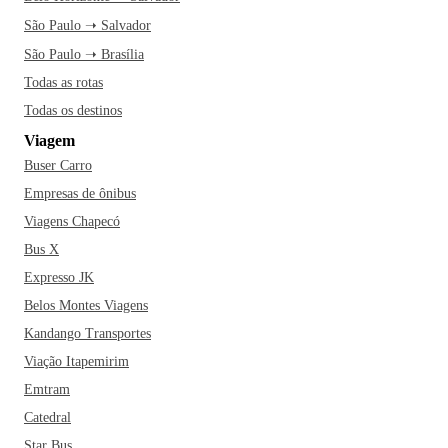
São Paulo ➝ Salvador
São Paulo ➝ Brasília
Todas as rotas
Todas os destinos
Viagem
Buser Carro
Empresas de ônibus
Viagens Chapecó
Bus X
Expresso JK
Belos Montes Viagens
Kandango Transportes
Viação Itapemirim
Emtram
Catedral
Star Bus