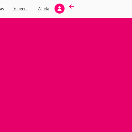
Novo
as
Viagens
Ajuda