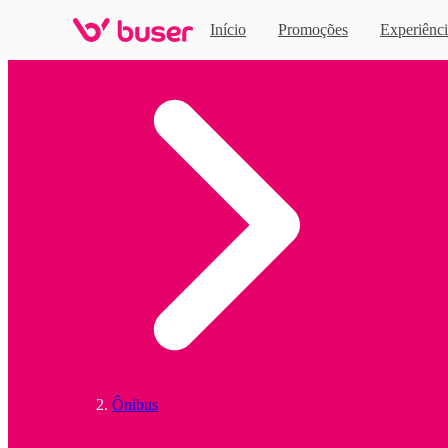
Início
Promoções
Experiênci
Home
Ônibus