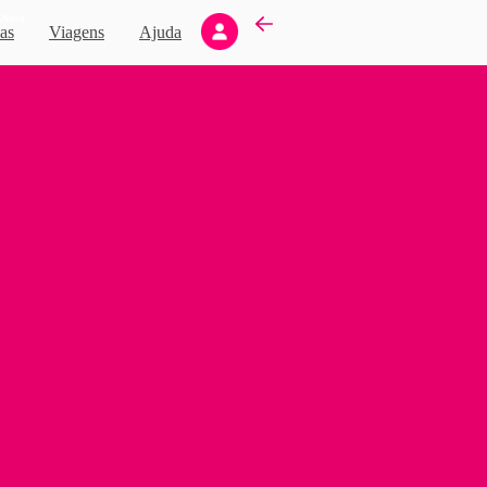
Novo
as
Viagens
Ajuda