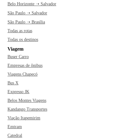
Belo Horizonte ➝ Salvador
São Paulo ➝ Salvador
São Paulo ➝ Brasília
Todas as rotas
Todas os destinos
Viagem
Buser Carro
Empresas de ônibus
Viagens Chapecó
Bus X
Expresso JK
Belos Montes Viagens
Kandango Transportes
Viação Itapemirim
Emtram
Catedral