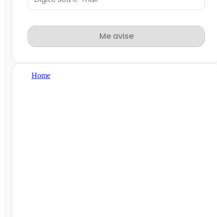
Me avise
Home