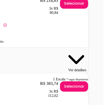
R$ 218,03
Selecionar
3x R$
80,84
ito
Ver detalhes
1 Escala
7 vagas disponíveis
R$ 303,74
Selecionar
3x R$
112,62