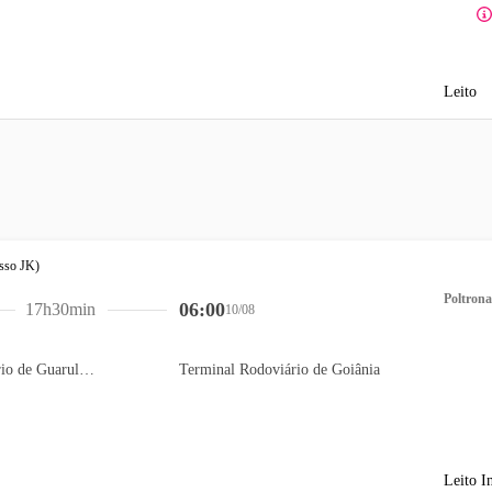
Leito
Poltrona
06:00
17h30min
10/08
Terminal Rodoviário de Guarulhos
Terminal Rodoviário de Goiânia
Leito I