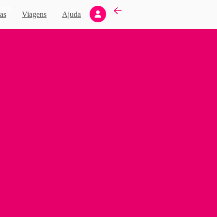
Novo
as
Viagens
Ajuda