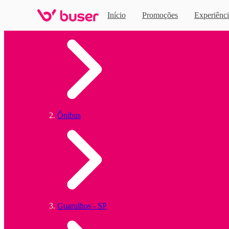
Início
Promoções
Experiênci
Home
Ônibus
Guarulhos - SP