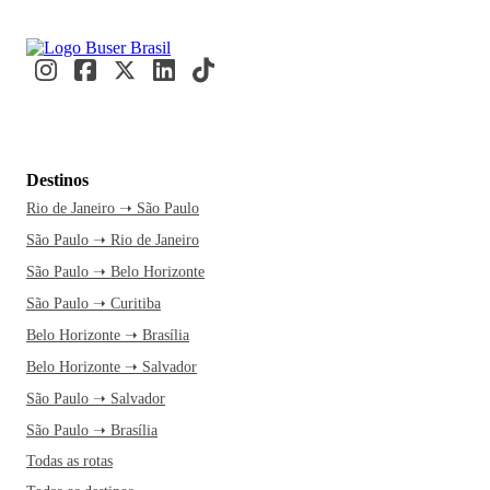
do Mercosul. A economia de Cascavel é influenciada pelo
setor comercial, de prestação de serviços e pela indústria.
Cascavel é, inclusive, a 3ª melhor cidade do Paraná e a 23ª
do Brasil para se fazer negócios, segundo a Revista Exame.
Famosa pelas suas vastas áreas verdes, Cascavel possui
inúmeras opções de lazer importantes como, por exemplo, a
Destinos
Casa Dirceu Rosa, uma das construções mais inusitadas do
Rio de Janeiro ➝ São Paulo
município, além do Calçadão da Avenida Brasil, repleta de
São Paulo ➝ Rio de Janeiro
cafés, sorveterias, revistarias e uma excelente feirinha de
artesanato. Quem viaja para Cascavel, também não pode ir
São Paulo ➝ Belo Horizonte
embora sem experimentar as delícias da gastronomia
São Paulo ➝ Curitiba
paranaense: pinhão, boi no rolete, galinha ao molho, quirera
Belo Horizonte ➝ Brasília
com frango e pernil à pururuca. Um dos restaurantes mais
Belo Horizonte ➝ Salvador
recomendados pelos moradores da cidade é, inclusive, o
São Paulo ➝ Salvador
Martignoni Bier.
São Paulo ➝ Brasília
Cascavel possui o 6º maior Produto Interno Bruto (PIB) do
Todas as rotas
Paraná e o 90º maior do Brasil. O município, que possui um