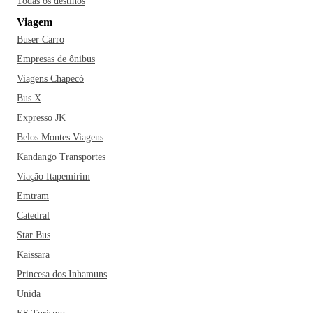
Todas os destinos
significativo número de praças e parques públicos, é
Viagem
bastante preocupado com a preservação ambiental. Dentre
Buser Carro
os eventos mais populares realizados pela cidade estão o
Cascavel de Ouro, prova automobilística brasileira
Empresas de ônibus
considerada a principal do Brasil na categoria Turismo, a
Viagens Chapecó
Feira Agropecuária e Industrial de Cascavel (Expovel) e a
Bus X
Festa da Padroeira.
Expresso JK
Belos Montes Viagens
Se você está planejando adquirir uma passagem para viajar
Kandango Transportes
pra Cascavel, não pode deixar de inserir um passeio pelo
Parque Ecológico Paulo Gorski, o Zoológico Municipal de
Viação Itapemirim
Cascavel, o Teatro Municipal e a Ponte Molhada. Dentre os
Emtram
restaurantes mais famosos da cidade estão ainda a Pizzaria
Catedral
Quinta da Oliva, o Restaurante Monte Líbano e o Dom
Star Bus
Guilhermo! Cascavel é uma boa opção de destino para
Kaissara
aqueles que buscam um lugar tranquilo e sossegado para as
Princesa dos Inhamuns
férias com a família.
Unida