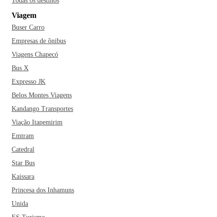
Todas os destinos
nos palacetes parisienses. A cerveja artesanal da Choperia
Viagem
Pinguim é perfeita para complementar sua experiência, junto
Buser Carro
com o famoso chope de lá. Vá e curta tudo em Ribeirão
Preto!
Empresas de ônibus
Viagens Chapecó
Bus X
Expresso JK
Belos Montes Viagens
Kandango Transportes
Viação Itapemirim
Emtram
Catedral
Star Bus
Kaissara
Princesa dos Inhamuns
Unida