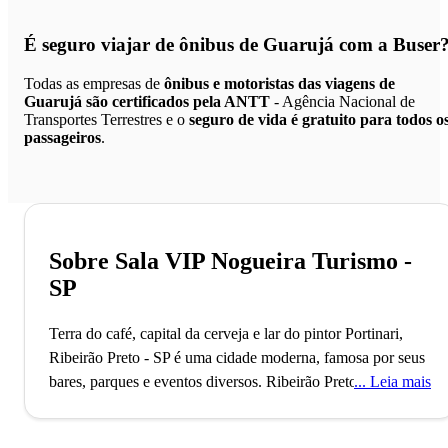
É seguro viajar de ônibus de Guarujá
com a Buser
Todas as empresas de
ônibus e motoristas das viagens de
Guarujá são certificados pela ANTT
- Agência Nacional de
Transportes Terrestres e o
seguro de vida é gratuito para todos o
passageiros
.
Sobre Sala VIP Nogueira Turismo -
SP
Terra do café, capital da cerveja e lar do pintor Portinari,
Ribeirão Preto - SP é uma cidade moderna, famosa por seus
bares, parques e eventos diversos.
Ribeirão Preto, fundada
Leia mais
em 1856, é reconhecida como a capital da cerveja no Brasil,
graças à sua rica tradição cervejeira que inclui marcas