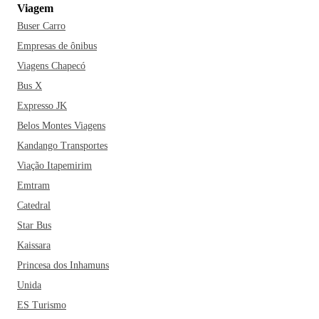
Viagem
para experimentar uns petiscos únicos de BH? Bora curtir
Buser Carro
Belo Horizonte e aproveitar tudo que a cidade proporciona!
Empresas de ônibus
Viagens Chapecó
Bus X
Expresso JK
Belos Montes Viagens
Kandango Transportes
Viação Itapemirim
Emtram
Catedral
Star Bus
Kaissara
Princesa dos Inhamuns
Unida
ES Turismo