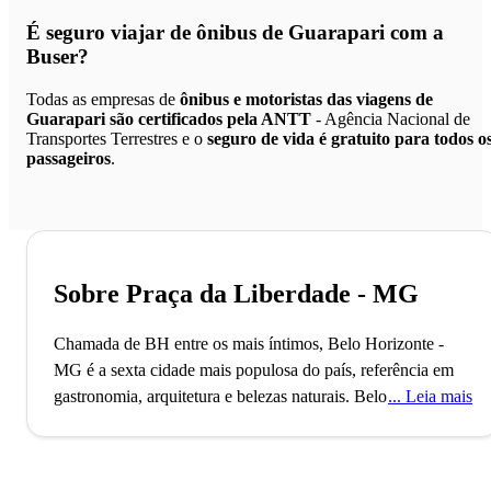
É seguro viajar de ônibus de Guarapari
com a
Buser?
Todas as empresas de
ônibus e motoristas das viagens de
Guarapari são certificados pela ANTT
- Agência Nacional de
Transportes Terrestres e o
seguro de vida é gratuito para todos o
passageiros
.
Sobre Praça da Liberdade - MG
Chamada de BH entre os mais íntimos, Belo Horizonte -
MG é a sexta cidade mais populosa do país, referência em
gastronomia, arquitetura e belezas naturais.
Belo Horizonte,
Leia mais
recentemente nomeada Cidade Criativa da Unesco pela
gastronomia, foi planejada para ser a capital política e
administrativa de Minas Gerais durante a República. Essa