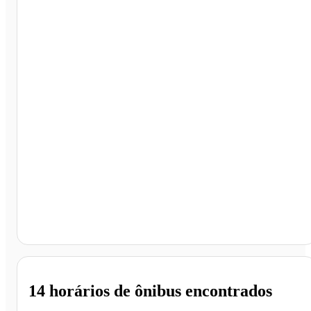
Shopping Vale Do Aço, Ipatinga - MG
14 horários
de ônibus encontrados