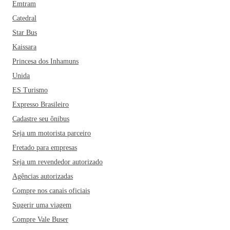
Emtram
Catedral
Star Bus
Kaissara
Princesa dos Inhamuns
Unida
ES Turismo
Expresso Brasileiro
Cadastre seu ônibus
Seja um motorista parceiro
Fretado para empresas
Seja um revendedor autorizado
Agências autorizadas
Compre nos canais oficiais
Sugerir uma viagem
Compre Vale Buser