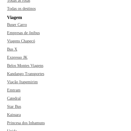
Todas as rotas
Todas os destinos
Viagem
Buser Carro
Empresas de ônibus
Viagens Chapecó
Bus X
Expresso JK
Belos Montes Viagens
Kandango Transportes
Viação Itapemirim
Emtram
Catedral
Star Bus
Kaissara
Princesa dos Inhamuns