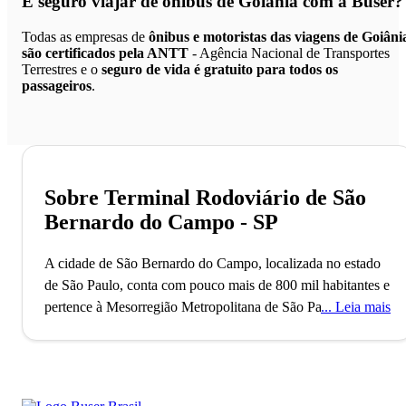
É seguro viajar de ônibus de Goiânia
com a Buser?
Todas as empresas de
ônibus e motoristas das viagens de Goiâni
são certificados pela ANTT
- Agência Nacional de Transportes
Terrestres e o
seguro de vida é gratuito para todos os
passageiros
.
Sobre Terminal Rodoviário de São
Bernardo do Campo - SP
A cidade de São Bernardo do Campo, localizada no estado
de São Paulo, conta com pouco mais de 800 mil habitantes e
pertence à Mesorregião Metropolitana de São Paulo. O
Leia mais
município, que também faz parte da região não-oficial do
Grande ABC, foi fundado no ano de 1553 e é formado pela
sede e pelo distrito de Riacho Grande. São Bernardo do
Campo tem a sua economia fortemente influenciada pela