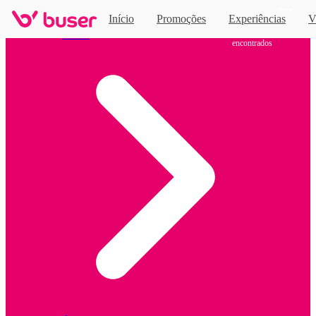
Novo
Início
Promoções
Experiências
V
9 horários
de
ônibus
Home
encontrados