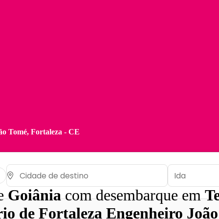
ão Tomé, Fortaleza - CE
de
Goiânia
com desembarque em
T
io de Fortaleza Engenheiro João