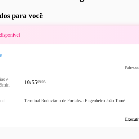
os para você
disponível
Poltrona
ias e
10:55
09/08
5min
Terminal Rodoviário de Goiânia
Terminal Rodoviário de Fortaleza Engenheiro João Tomé
Executi