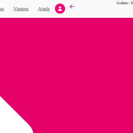
Novo
as
Viagens
Ajuda