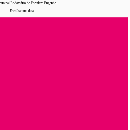
Goiânia › Terminal Rodoviário de Fortaleza Engenheiro João Tomé
14 horários
de ônibus encontrados
Escolha uma data