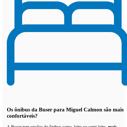
Os
ônibus da Buser para Miguel Calmon são mais
confortáveis
?
A Buser tem opções de ônibus cama, leito ou semi-leito,
mais