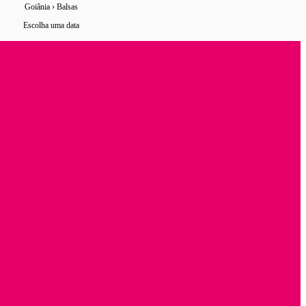
Goiânia › Balsas
1 horário
encontrado de ônibus
Escolha uma data