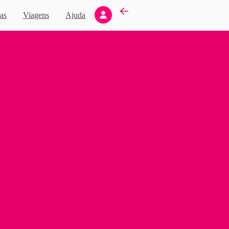
Novo
as
Viagens
Ajuda