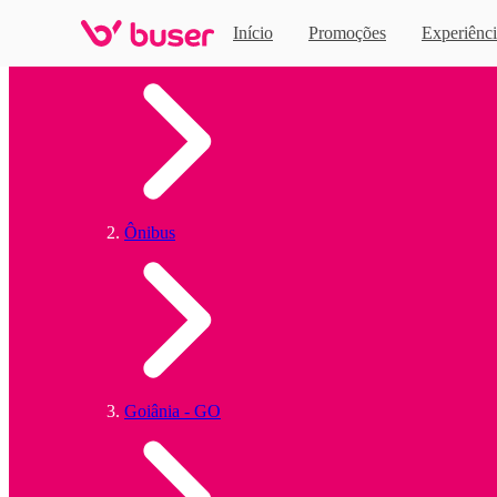
Início
Promoções
Experiênci
Home
Ônibus
Goiânia - GO