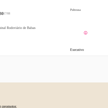
Poltrona
30
17/08
inal Rodoviário de Balsas
Executivo
m promotor.