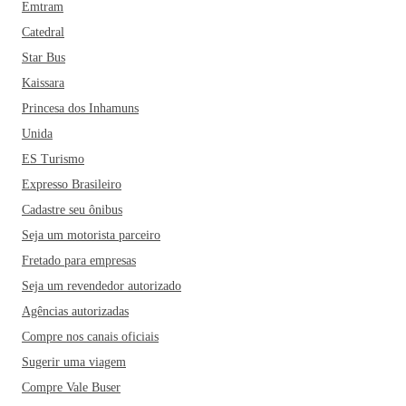
Emtram
Catedral
Star Bus
Kaissara
Princesa dos Inhamuns
Unida
ES Turismo
Expresso Brasileiro
Cadastre seu ônibus
Seja um motorista parceiro
Fretado para empresas
Seja um revendedor autorizado
Agências autorizadas
Compre nos canais oficiais
Sugerir uma viagem
Compre Vale Buser