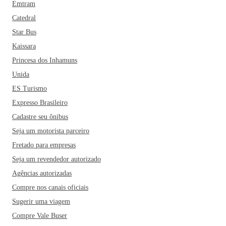
Emtram
Catedral
Star Bus
Kaissara
Princesa dos Inhamuns
Unida
ES Turismo
Expresso Brasileiro
Cadastre seu ônibus
Seja um motorista parceiro
Fretado para empresas
Seja um revendedor autorizado
Agências autorizadas
Compre nos canais oficiais
Sugerir uma viagem
Compre Vale Buser