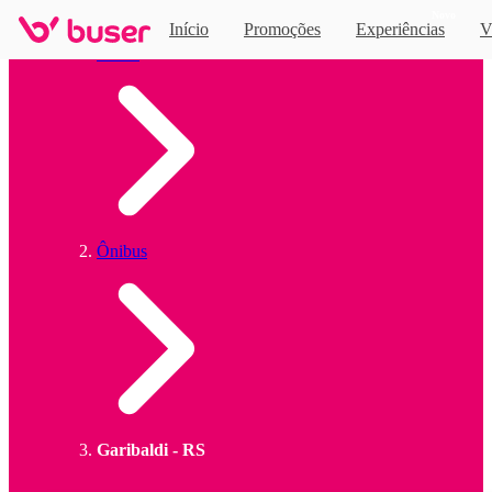
Novo
Início
Promoções
Experiências
V
Home
Ônibus
Garibaldi - RS