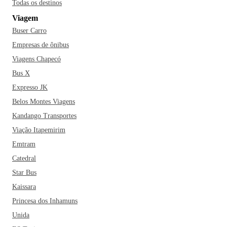
Todas os destinos
Viagem
Buser Carro
Empresas de ônibus
Viagens Chapecó
Bus X
Expresso JK
Belos Montes Viagens
Kandango Transportes
Viação Itapemirim
Emtram
Catedral
Star Bus
Kaissara
Princesa dos Inhamuns
Unida