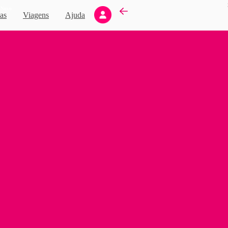
Novo
as
Viagens
Ajuda