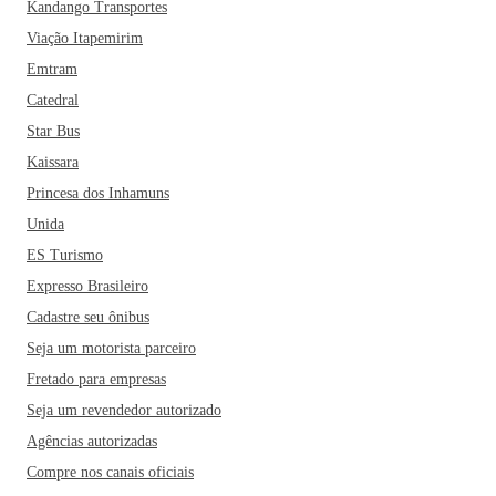
Kandango Transportes
Viação Itapemirim
Emtram
Catedral
Star Bus
Kaissara
Princesa dos Inhamuns
Unida
ES Turismo
Expresso Brasileiro
Cadastre seu ônibus
Seja um motorista parceiro
Fretado para empresas
Seja um revendedor autorizado
Agências autorizadas
Compre nos canais oficiais