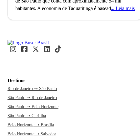
de São Paulo que conta com aproximadamente 54 mil
habitantes. A economia de Taquaritinga é baseada no
Leia mais
agronegócio e, a cada ano mais, nos serviços.
O município já foi o maior produtor mundial de goiaba, um
dos maiores de tomate, o que acabou gerando na cidade uma
grande concentração de indústrias alimentícias, as quais
posteriormente, a partir dos anos 1980, se transferiram para a
região Centro-Oeste devido aos incentivos fiscais.
Ainda na década de 1980, a cidade vivenciou um
Destinos
enriquecimento considerável devido a plantações de laranja.
Rio de Janeiro ➝ São Paulo
Entretanto, a partir dos anos 1990, Taquaritinga sua
São Paulo ➝ Rio de Janeiro
economia se diversificou e nunca mais alcançou os mesmos
patamares de crescimento econômico e populacional vistos
São Paulo ➝ Belo Horizonte
nas últimas décadas.
São Paulo ➝ Curitiba
Belo Horizonte ➝ Brasília
A cidade tem uma história forte com o time de futebol, o
Belo Horizonte ➝ Salvador
Clube Atlético Taquaritinga, que foi fundado em 1942. A