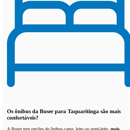
Os
ônibus da Buser para Taquaritinga são mais
confortáveis
?
A Buser tem opções de ônibus cama, leito ou semi-leito,
mais