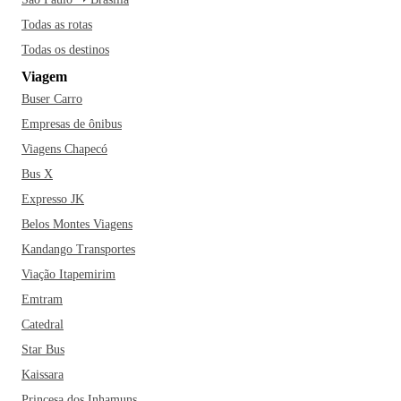
Todas as rotas
Todas os destinos
Viagem
Buser Carro
Empresas de ônibus
Viagens Chapecó
Bus X
Expresso JK
Belos Montes Viagens
Kandango Transportes
Viação Itapemirim
Emtram
Catedral
Star Bus
Kaissara
Princesa dos Inhamuns