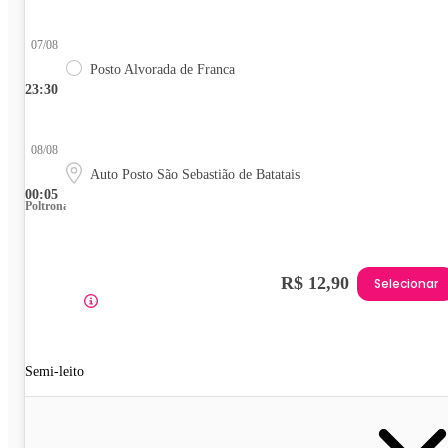
07/08
Posto Alvorada de Franca
23:30
08/08
Auto Posto São Sebastião de Batatais
00:05
Poltrona
R$ 12,90
Selecionar
Semi-leito