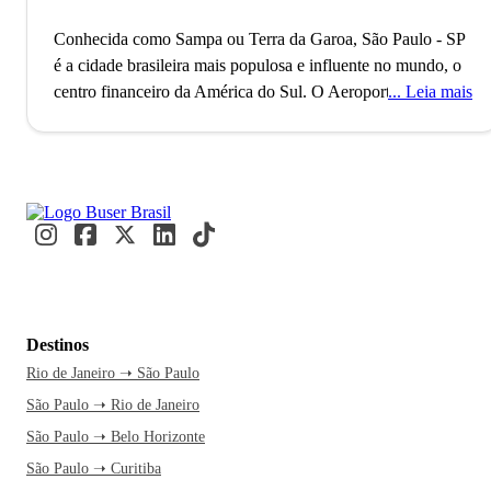
Conhecida como Sampa ou Terra da Garoa, São Paulo - SP
é a cidade brasileira mais populosa e influente no mundo, o
centro financeiro da América do Sul.
O Aeroporto de
Leia mais
Guarulhos, o segundo maior do Brasil, conecta São Paulo
ao mundo, refletindo seu status como uma metrópole global
alfa. Com mais de 11 milhões de habitantes, a cidade é
reconhecida como a Capital Mundial da Gastronomia, onde
eventos internacionais como a Bienal de Arte e a São Paulo
Fashion Week acontecem. Paulistanos e visitantes se
misturam nos movimentados terminais e nas ruas vibrantes,
criando um fluxo constante de cultura e inovação.
A caminho
de São Paulo, você já se imagina explorando a Avenida
Destinos
Paulista e suas atrações culturais. A cidade nunca dorme, e
Rio de Janeiro ➝ São Paulo
essa energia contagiante é motivo mais do que suficiente
São Paulo ➝ Rio de Janeiro
para embarcar agora. Uma passagem de ônibus pela Buser
transforma a viagem em um momento de relaxamento, com
São Paulo ➝ Belo Horizonte
tempo livre para você planejar cada detalhe. Além disso, o
São Paulo ➝ Curitiba
atendimento 24h garante segurança e facilidade na hora de