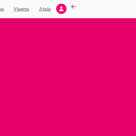
Novo
as
Viagens
Ajuda