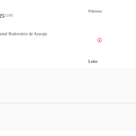
Poltrona
25
13/08
inal Rodoviário de Aracaju
Leito