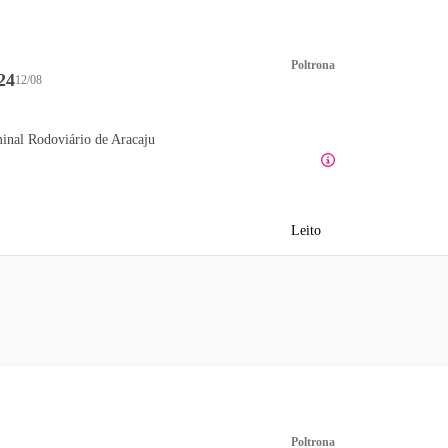
Poltrona
24
12/08
inal Rodoviário de Aracaju
Leito
Poltrona