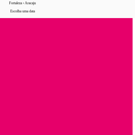
Fortaleza › Aracaju
9 horários
de ônibus encontrados
Escolha uma data