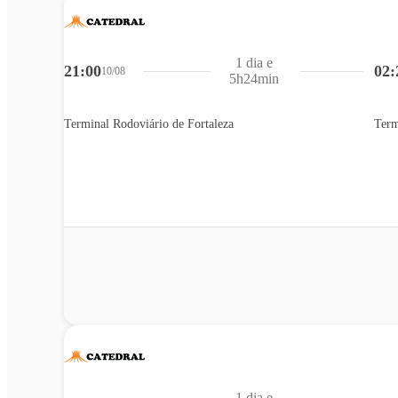
1 dia e
21:00
02:
10/08
5h24min
Terminal Rodoviário de Fortaleza
Term
1 dia e