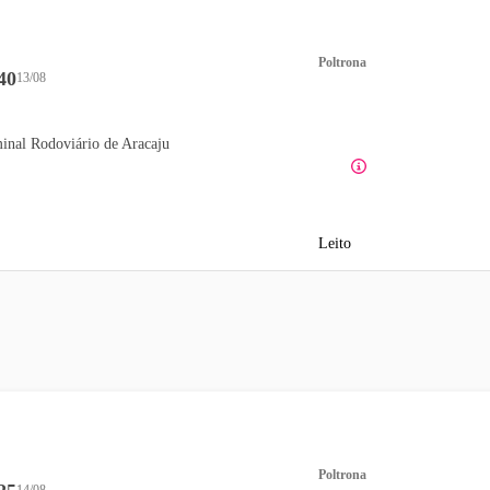
Poltrona
40
13/08
inal Rodoviário de Aracaju
Leito
Poltrona