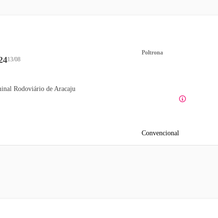
Poltrona
24
13/08
inal Rodoviário de Aracaju
Convencional