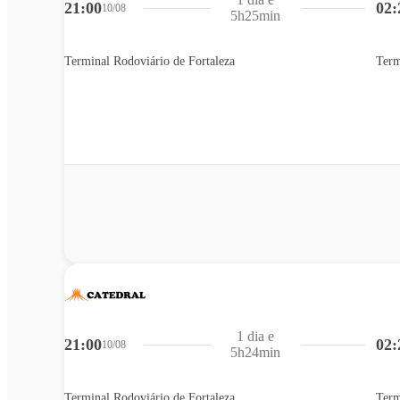
21:00
02:
10/08
5h25min
Terminal Rodoviário de Fortaleza
Term
1 dia e
21:00
02:
10/08
5h24min
Terminal Rodoviário de Fortaleza
Term