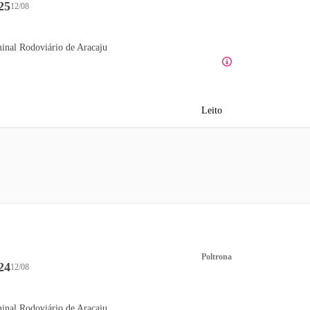
25
12/08
inal Rodoviário de Aracaju
Leito
Poltrona
24
12/08
inal Rodoviário de Aracaju