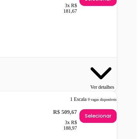
3x R$
181,67
Ver detalhes
1 Escala
9 vagas disponíveis
R$ 509,67
Selecionar
3x R$
188,97