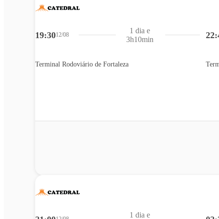
1 dia e
19:30
22:
12/08
3h10min
Terminal Rodoviário de Fortaleza
Term
1 dia e