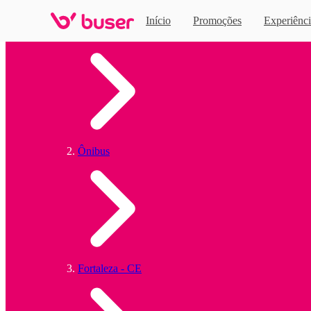
Início
Promoções
Experiênci
Home
Ônibus
Fortaleza - CE