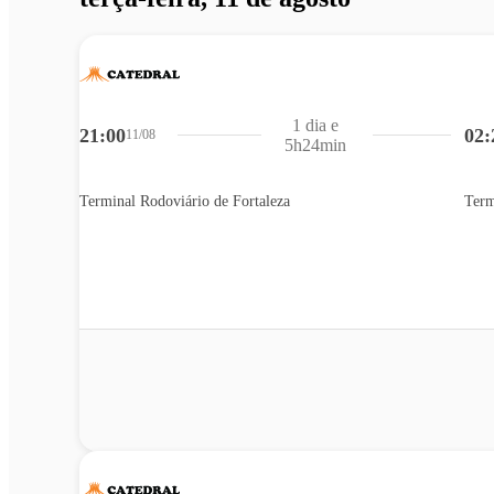
1 dia e
21:00
02:
11/08
5h24min
Terminal Rodoviário de Fortaleza
Term