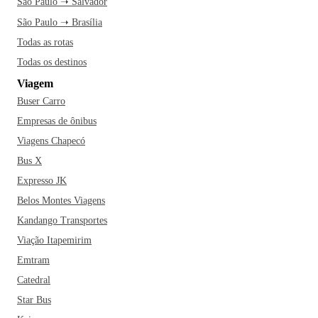
São Paulo ➝ Salvador
São Paulo ➝ Brasília
Todas as rotas
Todas os destinos
Viagem
Buser Carro
Empresas de ônibus
Viagens Chapecó
Bus X
Expresso JK
Belos Montes Viagens
Kandango Transportes
Viação Itapemirim
Emtram
Catedral
Star Bus