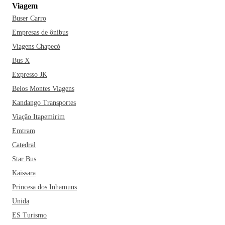
Viagem
Parque Zoobotânico no seu roteiro; além de passear pela
Buser Carro
famosa Rua das Palmeiras.
Como toda cidade grande, a vida
noturna de Joinville também é um atrativo a mais.
Empresas de ônibus
Experimente suas cervejarias, cafés coloniais e restaurantes
Viagens Chapecó
de gastronomia internacional. Falando em gastronomia, você
Bus X
não pode ir embora da cidade sem experimentar uma cuca.
Expresso JK
um marreco recheado ou um strudel de maçã.
Belos Montes Viagens
Kandango Transportes
Dentre os restaurantes mais famosos da cidade estão o Koala
Bar & Sossego, o Rosti Haus Batataria e a Delicatesse
Viação Itapemirim
Viktoria. Aproveite também um passeio de barco pela
Emtram
cidade, percorrendo suas inúmeras ilhas com um almoço
Catedral
delicioso. Vale a pena! Ah, e não precisa estranhar se ouvir a
Star Bus
palavra “zarco” por lá. Essa é a gíria utilizada pelos
Kaissara
catarinenses para nomear os ônibus!
Princesa dos Inhamuns
Unida
ES Turismo