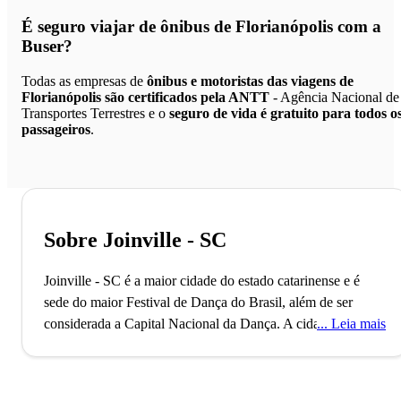
É seguro viajar de ônibus de Florianópolis
com a
Buser?
Todas as empresas de
ônibus e motoristas das viagens de
Florianópolis são certificados pela ANTT
- Agência Nacional de
Transportes Terrestres e o
seguro de vida é gratuito para todos o
passageiros
.
Sobre Joinville - SC
Joinville - SC é a maior cidade do estado catarinense e é
sede do maior Festival de Dança do Brasil, além de ser
considerada a Capital Nacional da Dança.
A cidade de
Leia mais
Joinville, localizada no norte do estado de Santa Catarina,
conta com mais de 1 milhão de habitantes e é a 21ª mais
desenvolvida no ranking nacional. A cidade, que já foi