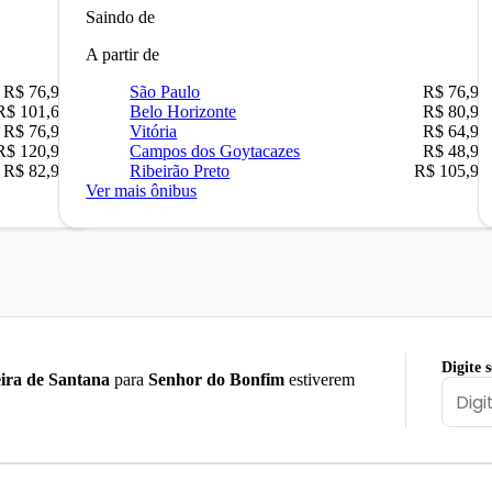
Saindo de
A partir de
R$ 76,90
São Paulo
R$ 76,90
R$ 101,67
Belo Horizonte
R$ 80,90
R$ 76,90
Vitória
R$ 64,90
R$ 120,90
Campos dos Goytacazes
R$ 48,90
R$ 82,90
Ribeirão Preto
R$ 105,90
Ver mais ônibus
Digite 
ira de Santana
para
Senhor do Bonfim
estiverem