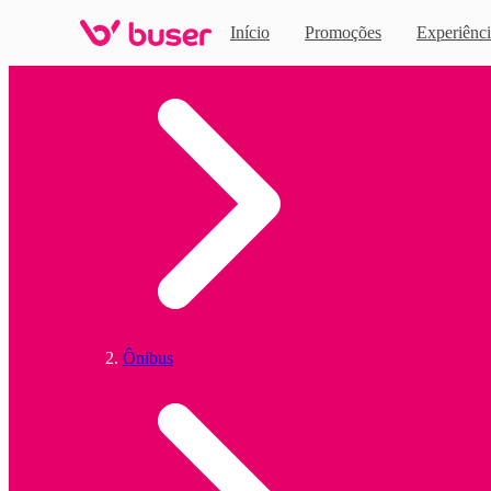
Início
Promoções
Experiênci
Home
Ônibus