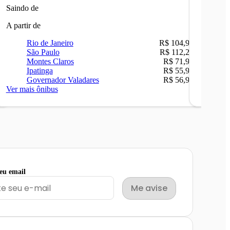
Saindo de
Saindo 
A partir de
A partir 
Rio de Janeiro
R$ 104,90
Ri
São Paulo
R$ 112,26
Be
Montes Claros
R$ 71,90
Sã
Ipatinga
R$ 55,90
Ca
Governador Valadares
R$ 56,90
Ip
Ver mais ônibus
Ver mais
seu email
Me avise