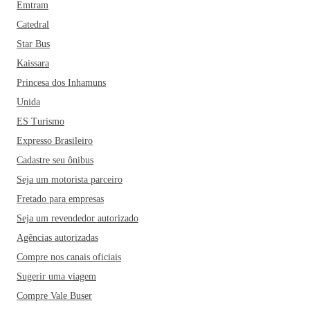
Emtram
Catedral
Star Bus
Kaissara
Princesa dos Inhamuns
Unida
ES Turismo
Expresso Brasileiro
Cadastre seu ônibus
Seja um motorista parceiro
Fretado para empresas
Seja um revendedor autorizado
Agências autorizadas
Compre nos canais oficiais
Sugerir uma viagem
Compre Vale Buser