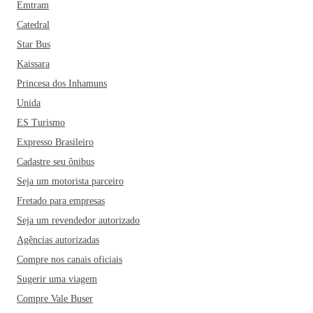
Emtram
Catedral
Star Bus
Kaissara
Princesa dos Inhamuns
Unida
ES Turismo
Expresso Brasileiro
Cadastre seu ônibus
Seja um motorista parceiro
Fretado para empresas
Seja um revendedor autorizado
Agências autorizadas
Compre nos canais oficiais
Sugerir uma viagem
Compre Vale Buser