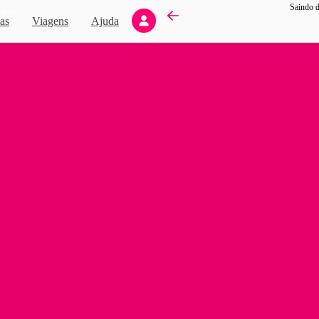
Saindo d
Novo
as
Viagens
Ajuda