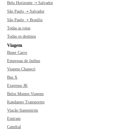
Belo Horizonte ➝ Salvador
São Paulo ➝ Salvador
São Paulo ➝ Brasília
Todas as rotas
Todas os destinos
Viagem
Buser Carro
Empresas de ônibus
Viagens Chapecó
Bus X
Expresso JK
Belos Montes Viagens
Kandango Transportes
Viação Itapemirim
Emtram
Catedral