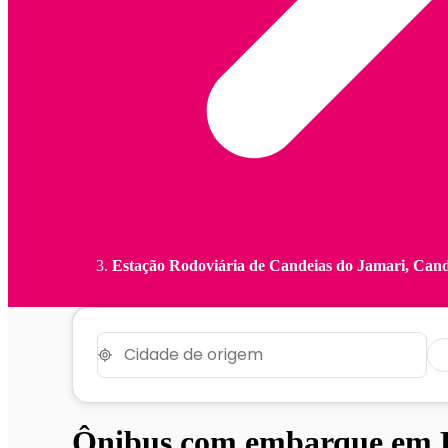
Estação Rodoviária de Candeias do Jamari, Cand
Ônibus com embarque em E