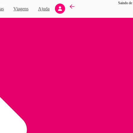
Saindo de 
Novo
as
Viagens
Ajuda