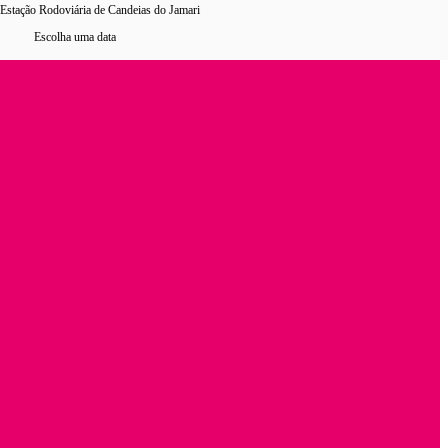
Estação Rodoviária de Candeias do Jamari
Escolha uma data