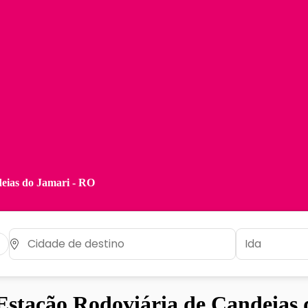
eias do Jamari - RO
stação Rodoviária de Candeias 