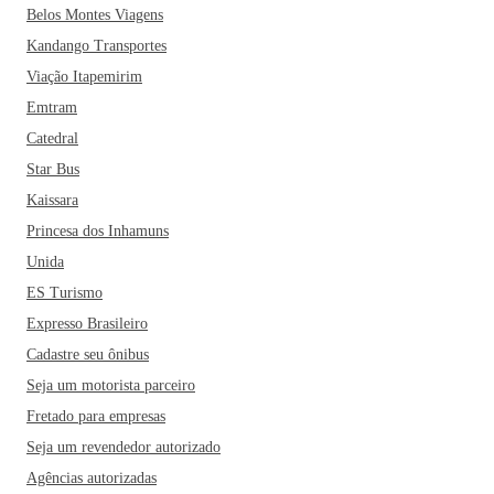
Belos Montes Viagens
cidade estão ainda o Morro do Ronque, o Restaurante
Kandango Transportes
Paladar, o Rovigo Ristorante e o Coser. Araras é também
uma boa opção para aqueles que buscam um destino
Viação Itapemirim
tranquilo para descansar com a família e oferece inúmeras
Emtram
opções econômicas e confortáveis de hospedagem.
Catedral
Star Bus
Kaissara
Princesa dos Inhamuns
Unida
ES Turismo
Expresso Brasileiro
Cadastre seu ônibus
Seja um motorista parceiro
Fretado para empresas
Seja um revendedor autorizado
Agências autorizadas