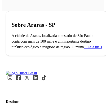
Sobre Araras - SP
A cidade de Araras, localizada no estado de São Paulo,
conta com mais de 100 mil e é um importante destino
turístico ecológico e religioso da região. O município, que é
Leia mais
popularmente conhecido como a Cidade das Árvores, foi
fundado no ano de 1862 pelos irmãos Bento de Lacerda
Guimarães e José Lacerda Guimarães e o seu nome faz
referência ao nome do rio que corta a cidade e também ao
grande número de araras que havia às suas margens.
Repleta de belas praças e parques, Araras é responsável pelo
primeiro grande movimento ecológico do país. Afinal, foi lá,
no ano de 1902, que ocorreu a primeira Festa das Árvores
Destinos
do Brasil. Destino popular entre os turistas adeptos ao