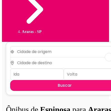
Araras - SP
Buscar
Ônibus de
Espinosa
para
Arara