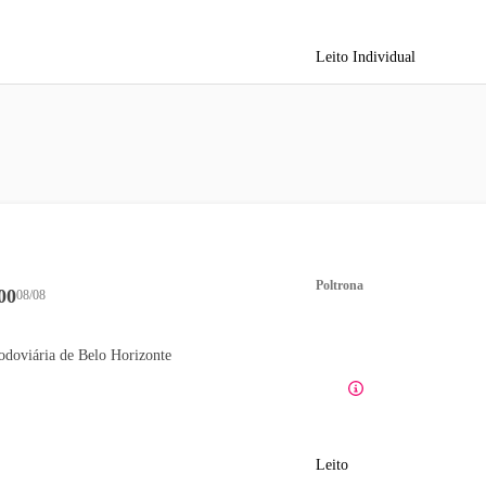
Leito Individual
Poltrona
00
08/08
odoviária de Belo Horizonte
Leito