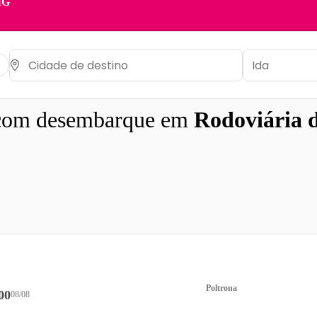
MG
om desembarque em
Rodoviária 
Poltrona
00
08/08