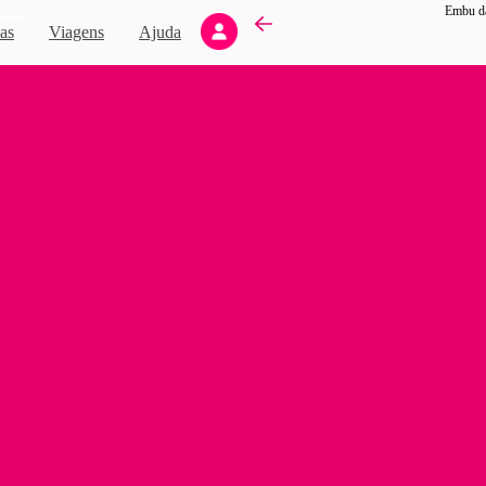
Embu da
Novo
as
Viagens
Ajuda