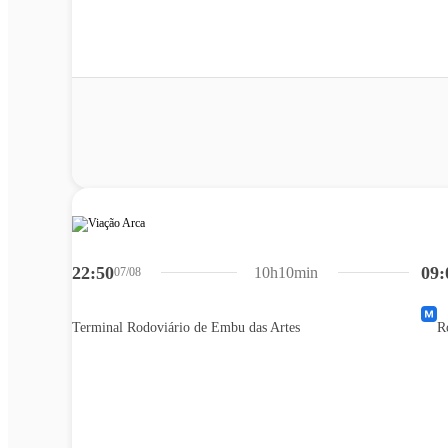
22:50
09:
10h10min
07/08
Terminal Rodoviário de Embu das Artes
R