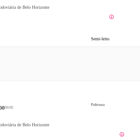
odoviária de Belo Horizonte
Semi-leito
Poltrona
00
08/08
odoviária de Belo Horizonte