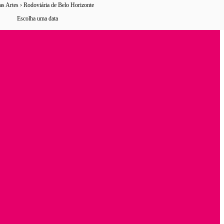
s Artes › Rodoviária de Belo Horizonte
6 horários
de ônibus encontrados
Escolha uma data