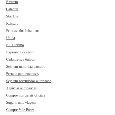
Emtram
Catedral
Star Bus
Kaissara
Princesa dos Inhamuns
Unida
ES Turismo
Expresso Brasileiro
Cadastre seu ônibus
Seja um motorista parceiro
Fretado para empresas
Seja um revendedor autorizado
Agências autorizadas
Compre nos canais oficiais
Sugerir uma viagem
Compre Vale Buser