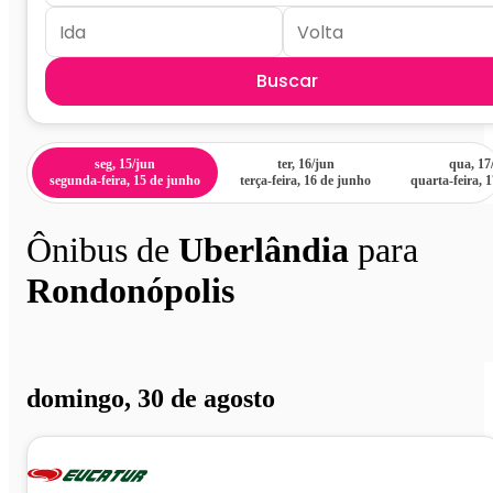
Buscar
seg, 15/jun
ter, 16/jun
qua, 17
segunda-feira, 15 de junho
terça-feira, 16 de junho
quarta-feira, 
Ônibus de
Uberlândia
para
Rondonópolis
domingo, 30 de agosto