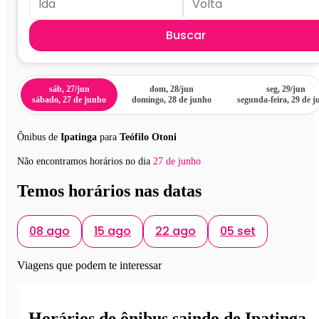
Buscar
sáb, 27/jun
dom, 28/jun
seg, 29/jun
sábado, 27 de junho
domingo, 28 de junho
segunda-feira, 29 de 
Ônibus de
Ipatinga
para
Teófilo Otoni
Não encontramos horários no dia
27 de junho
Temos horários nas datas
08 ago
15 ago
22 ago
05 set
Viagens que podem te interessar
Horários de ônibus saindo de Ipatinga