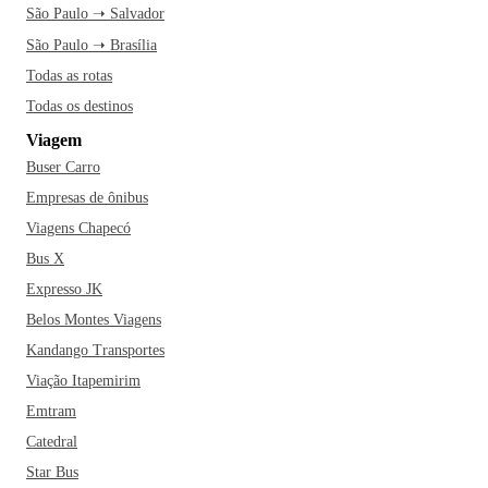
São Paulo ➝ Salvador
São Paulo ➝ Brasília
Todas as rotas
Todas os destinos
Viagem
Buser Carro
Empresas de ônibus
Viagens Chapecó
Bus X
Expresso JK
Belos Montes Viagens
Kandango Transportes
Viação Itapemirim
Emtram
Catedral
Star Bus