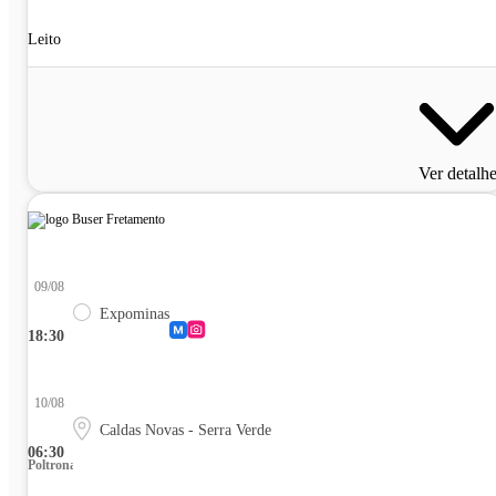
Leito
Ver detalh
09/08
Expominas
18:30
10/08
Caldas Novas - Serra Verde
06:30
Poltrona