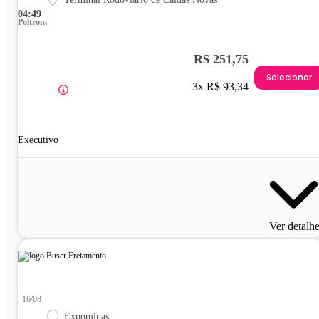
04:49
Poltrona
R$ 251,75
Selecionar
3x R$ 93,34
Executivo
Ver detalh
16/08
Expominas