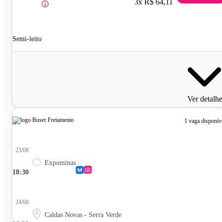
3x R$ 64,11
Semi-leito
Ver detalh
1 vaga disponív
23/08
Expominas
18:30
24/08
Caldas Novas - Serra Verde