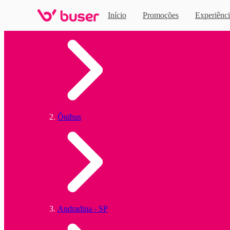
Início
Promoções
Experiênci
Home
Ônibus
Andradina - SP