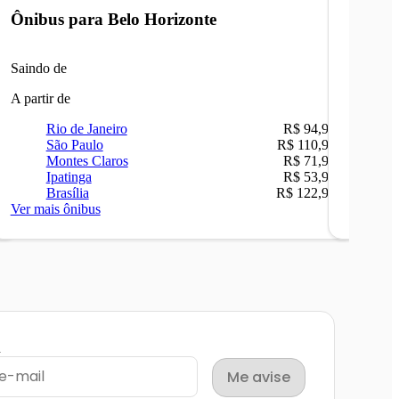
Ônibus para
Belo Horizonte
Ônibu
Saindo de
Saindo 
A partir de
A partir 
Rio de Janeiro
R$ 94,90
Ri
São Paulo
R$ 110,90
Be
Montes Claros
R$ 71,90
Sã
Ipatinga
R$ 53,90
Ip
Brasília
R$ 122,90
Ca
Ver mais ônibus
Ver mais
l
Me avise