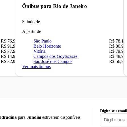
Ônibus para
Rio de Janeiro
Saindo de
A partir de
R$ 76,90
São Paulo
R$ 78,16
R$ 91,90
Belo Horizonte
R$ 80,90
R$ 77,90
Vitória
R$ 79,90
R$ 14,90
Campos dos Goytacazes
R$ 48,90
R$ 82,90
São José dos Campos
R$ 56,90
Ver mais ônibus
Digite seu emai
ndradina
para
Jundiaí
estiverem disponíveis.