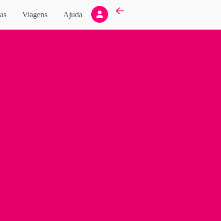
Novo
as
Viagens
Ajuda