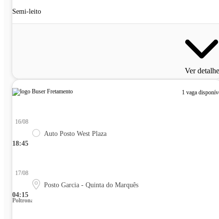
Semi-leito
Ver detalh
1 vaga disponív
16/08
Auto Posto West Plaza
18:45
17/08
Posto Garcia - Quinta do Marquês
04:15
Poltrona