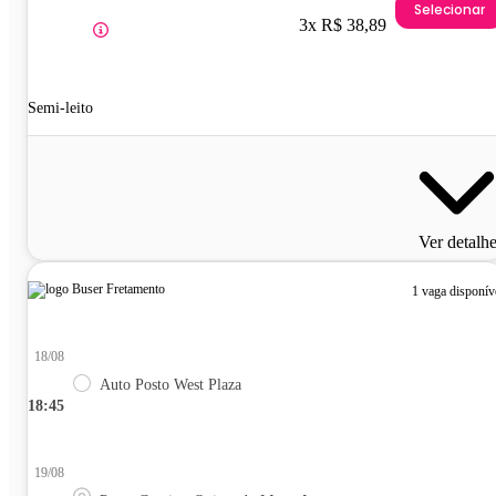
Selecionar
3x R$ 38,89
Semi-leito
Ver detalh
1 vaga disponív
18/08
Auto Posto West Plaza
18:45
19/08