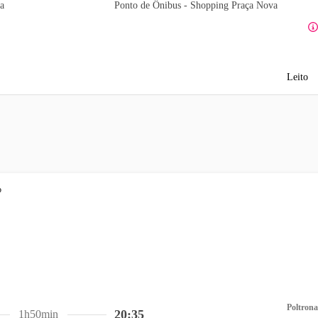
a
Ponto de Ônibus - Shopping Praça Nova
Leito
Poltrona
20:35
1h50min