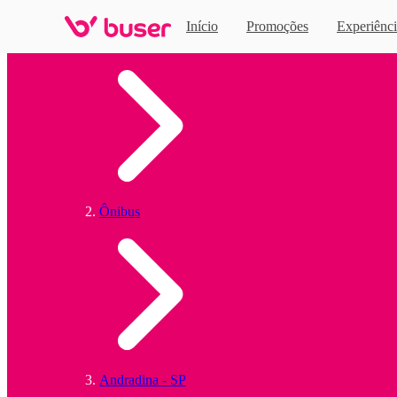
Início
Promoções
Experiênci
Home
Ônibus
Andradina - SP