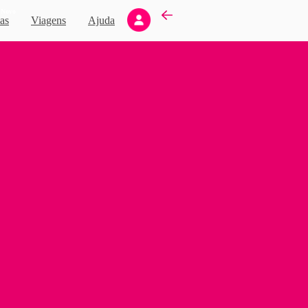
Novo
as
Viagens
Ajuda