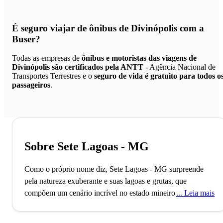
É seguro viajar de ônibus de Divinópolis
com a
Buser?
Todas as empresas de
ônibus e motoristas das viagens de
Divinópolis são certificados pela ANTT
- Agência Nacional de
Transportes Terrestres e o
seguro de vida é gratuito para todos o
passageiros
.
Sobre Sete Lagoas - MG
Como o próprio nome diz, Sete Lagoas - MG surpreende
pela natureza exuberante e suas lagoas e grutas, que
compõem um cenário incrível no estado mineiro.
Localizada
Leia mais
no estado de Minas Gerais, a cidade de Sete Lagoas foi
fundada no ano de 1880 e desbravada na época da febre do