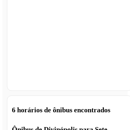
Sete Lagoas - MG
6 horários
de ônibus encontrados
Ônibus de
Divinópolis
para
Sete