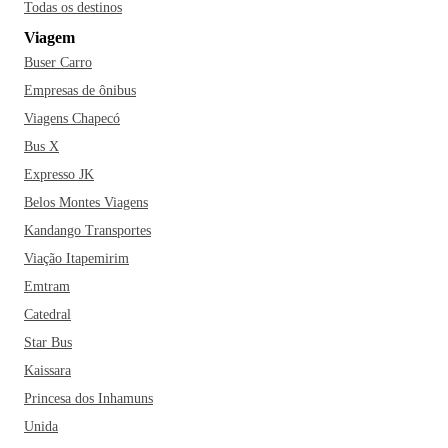
Todas os destinos
viajante que curte ter contato com a natureza, Sete Lagoas -
Viagem
MG é o destino ideal. Além das belíssimas lagoas da região,
Buser Carro
vale a pena se aventurar pelo Parque da Cascata; própria
para esportes radicais e trilhas e a Serra de Santa Helena,
Empresas de ônibus
que proporciona uma vista incrível. Outros lugares que
Viagens Chapecó
devem estar no seu roteiro de viagem são a Capela Santa
Bus X
Helena, o Museu Histórico Municipal, a Catedral de Santo
Expresso JK
Antônio e o Museu Ferroviário.
Belos Montes Viagens
Kandango Transportes
A gastronomia mineira é uma das mais queridas em todo o
Brasil. Unindo muitos povos em uma só expressão, os
Viação Itapemirim
pratos mineiros misturam suas raízes indígenas com um
Emtram
pouco da cultura europeia. Se você pretende passar por Sete
Catedral
Lagoas, precisa conhecer o restaurante Leite ao Pé da Vaca,
Star Bus
muito elogiado pelos turistas, conquistando seu lugar entre
Kaissara
os melhores da região. Sete Lagoas é uma das cidades mais
Princesa dos Inhamuns
belas das regiões mineiras e com toda certeza é um ótimo
destino para as suas próximas férias. E aí, o que acha de
Unida